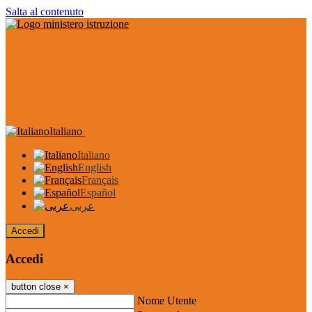
Salta al contenuto
Italiano
Italiano
English
Français
Español
عربى
Accedi
Accedi
button close
×
Nome Utente