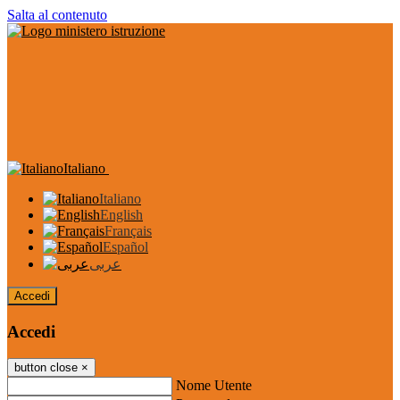
Salta al contenuto
Italiano
Italiano
English
Français
Español
عربى
Accedi
Accedi
button close
×
Nome Utente