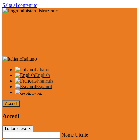
Salta al contenuto
Italiano
Italiano
English
Français
Español
عربى
Accedi
Accedi
button close
×
Nome Utente