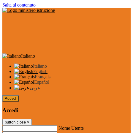
Salta al contenuto
Italiano
Italiano
English
Français
Español
عربى
Accedi
Accedi
button close
×
Nome Utente