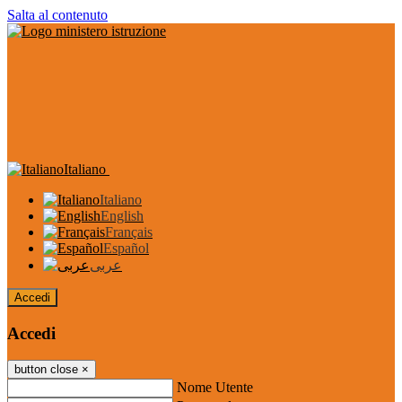
Salta al contenuto
Italiano
Italiano
English
Français
Español
عربى
Accedi
Accedi
button close
×
Nome Utente