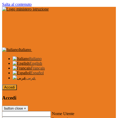
Salta al contenuto
Italiano
Italiano
English
Français
Español
عربى
Accedi
Accedi
button close
×
Nome Utente