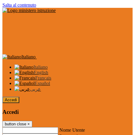
Salta al contenuto
Italiano
Italiano
English
Français
Español
عربى
Accedi
Accedi
button close
×
Nome Utente