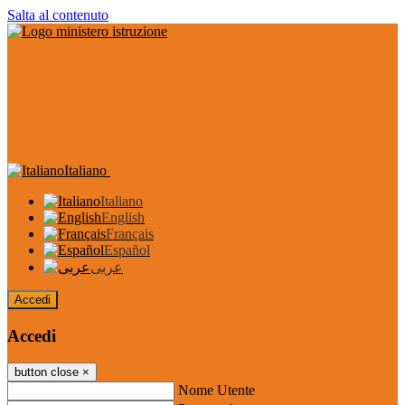
Salta al contenuto
Italiano
Italiano
English
Français
Español
عربى
Accedi
Accedi
button close
×
Nome Utente