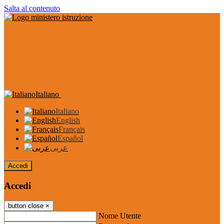
Salta al contenuto
Italiano
Italiano
English
Français
Español
عربى
Accedi
Accedi
button close
×
Nome Utente