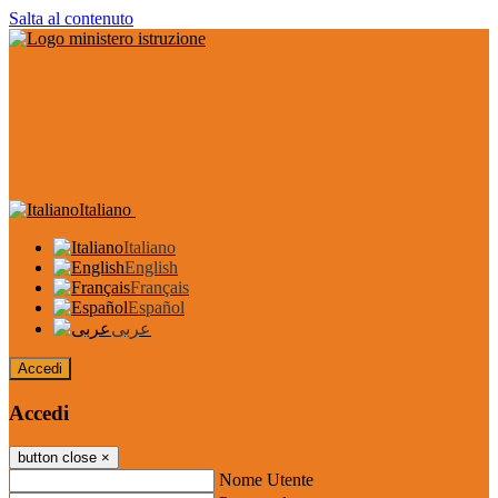
Salta al contenuto
Italiano
Italiano
English
Français
Español
عربى
Accedi
Accedi
button close
×
Nome Utente