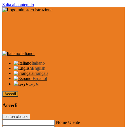
Salta al contenuto
Italiano
Italiano
English
Français
Español
عربى
Accedi
Accedi
button close
×
Nome Utente