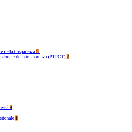
 e della trasparenza
5
rruzione e della trasparenza (PTPCT)
2
tività
9
stionale
1