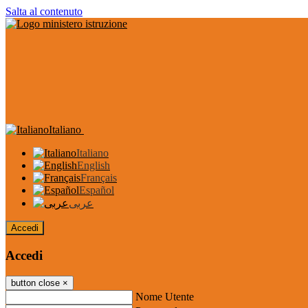
Salta al contenuto
Italiano
Italiano
English
Français
Español
عربى
Accedi
Accedi
button close
×
Nome Utente