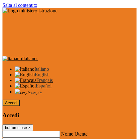
Salta al contenuto
Italiano
Italiano
English
Français
Español
عربى
Accedi
Accedi
button close
×
Nome Utente