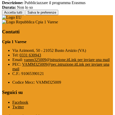
Descrizione:
Pubbliciazzare il programma Erasmus
Durata:
Non lo so
Accetta tutti
Salva le preferenze
Cpia 1 Varese
Contatti
Cpia 1 Varese
Via Azimonti, 50 - 21052 Busto Arsizio (VA)
Tel:
0331 630943
Email:
vamm325009@istruzione.it
Link per inviare una mail
PEC:
VAMM325009@pec.istruzione.it
Link per inviare una
mail
C.F.: 91065390121
Codice Mecc: VAMM325009
Seguici su
Facebook
Twitter