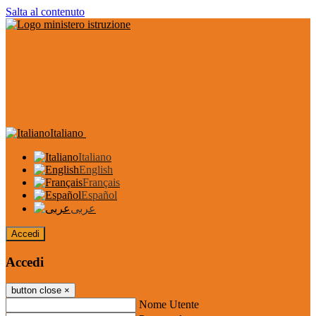
Salta al contenuto
Italiano
Italiano
English
Français
Español
عربى
Accedi
Accedi
button close
×
Nome Utente