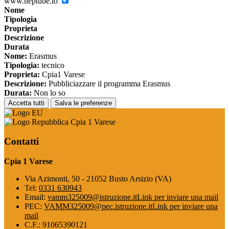
www.neptube.io
Nome
Tipologia
Proprieta
Descrizione
Durata
Nome:
Erasmus
Tipologia:
tecnico
Proprieta:
Cpia1 Varese
Descrizione:
Pubbliciazzare il programma Erasmus
Durata:
Non lo so
Accetta tutti
Salva le preferenze
Cpia 1 Varese
Contatti
Cpia 1 Varese
Via Azimonti, 50 - 21052 Busto Arsizio (VA)
Tel:
0331 630943
Email:
vamm325009@istruzione.it
Link per inviare una mail
PEC:
VAMM325009@pec.istruzione.it
Link per inviare una
mail
C.F.: 91065390121