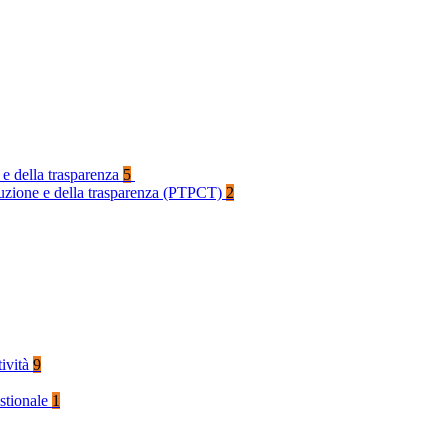
 e della trasparenza
5
rruzione e della trasparenza (PTPCT)
2
tività
9
stionale
1