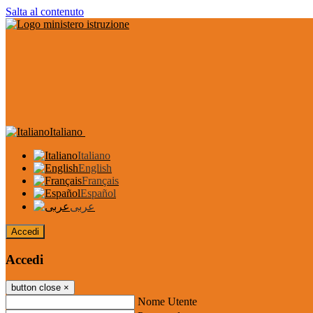
Salta al contenuto
Italiano
Italiano
English
Français
Español
عربى
Accedi
Accedi
button close
×
Nome Utente