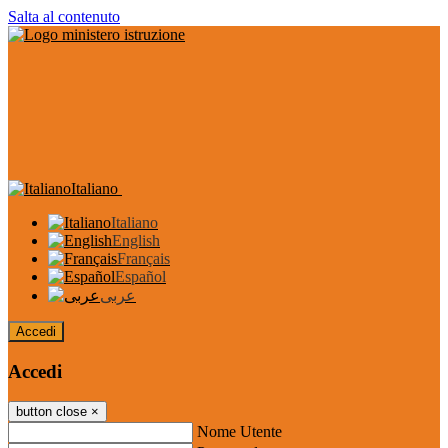
Salta al contenuto
Italiano
Italiano
English
Français
Español
عربى
Accedi
Accedi
button close
×
Nome Utente