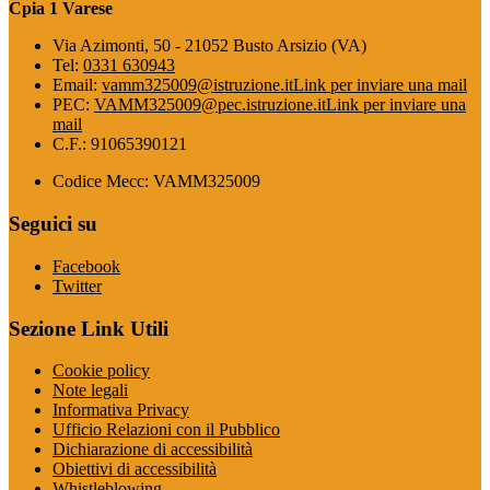
Cpia 1 Varese
Via Azimonti, 50 - 21052 Busto Arsizio (VA)
Tel:
0331 630943
Email:
vamm325009@istruzione.it
Link per inviare una mail
PEC:
VAMM325009@pec.istruzione.it
Link per inviare una
mail
C.F.: 91065390121
Codice Mecc: VAMM325009
Seguici su
Facebook
Twitter
Sezione Link Utili
Cookie policy
Note legali
Informativa Privacy
Ufficio Relazioni con il Pubblico
Dichiarazione di accessibilità
Obiettivi di accessibilità
Whistleblowing