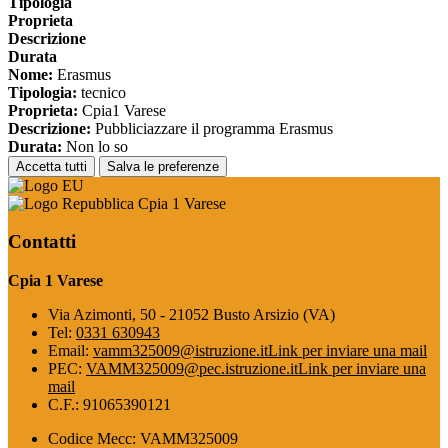
Tipologia
Proprieta
Descrizione
Durata
Nome:
Erasmus
Tipologia:
tecnico
Proprieta:
Cpia1 Varese
Descrizione:
Pubbliciazzare il programma Erasmus
Durata:
Non lo so
Accetta tutti
Salva le preferenze
Cpia 1 Varese
Contatti
Cpia 1 Varese
Via Azimonti, 50 - 21052 Busto Arsizio (VA)
Tel:
0331 630943
Email:
vamm325009@istruzione.it
Link per inviare una mail
PEC:
VAMM325009@pec.istruzione.it
Link per inviare una
mail
C.F.: 91065390121
Codice Mecc: VAMM325009