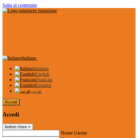
Salta al contenuto
Italiano
Italiano
English
Français
Español
عربى
Accedi
Accedi
button close
×
Nome Utente