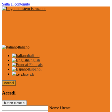
Salta al contenuto
Italiano
Italiano
English
Français
Español
عربى
Accedi
Accedi
button close
×
Nome Utente