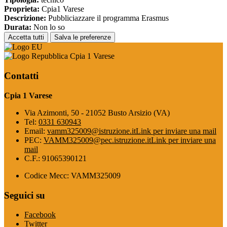
Proprieta:
Cpia1 Varese
Descrizione:
Pubbliciazzare il programma Erasmus
Durata:
Non lo so
Accetta tutti
Salva le preferenze
Cpia 1 Varese
Contatti
Cpia 1 Varese
Via Azimonti, 50 - 21052 Busto Arsizio (VA)
Tel:
0331 630943
Email:
vamm325009@istruzione.it
Link per inviare una mail
PEC:
VAMM325009@pec.istruzione.it
Link per inviare una
mail
C.F.: 91065390121
Codice Mecc: VAMM325009
Seguici su
Facebook
Twitter