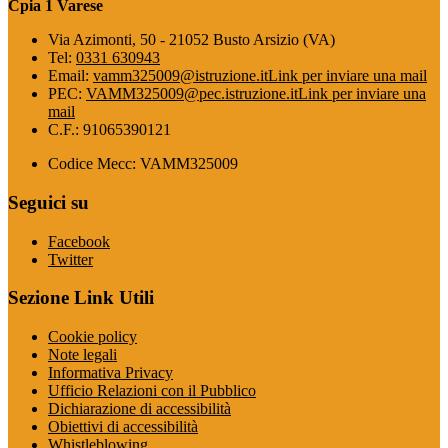
Cpia 1 Varese
Via Azimonti, 50 - 21052 Busto Arsizio (VA)
Tel:
0331 630943
Email:
vamm325009@istruzione.it
Link per inviare una mail
PEC:
VAMM325009@pec.istruzione.it
Link per inviare una
mail
C.F.: 91065390121
Codice Mecc: VAMM325009
Seguici su
Facebook
Twitter
Sezione Link Utili
Cookie policy
Note legali
Informativa Privacy
Ufficio Relazioni con il Pubblico
Dichiarazione di accessibilità
Obiettivi di accessibilità
Whistleblowing