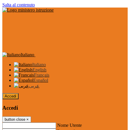
Salta al contenuto
Italiano
Italiano
English
Français
Español
عربى
Accedi
Accedi
button close
×
Nome Utente