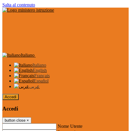
Salta al contenuto
Italiano
Italiano
English
Français
Español
عربى
Accedi
Accedi
button close
×
Nome Utente