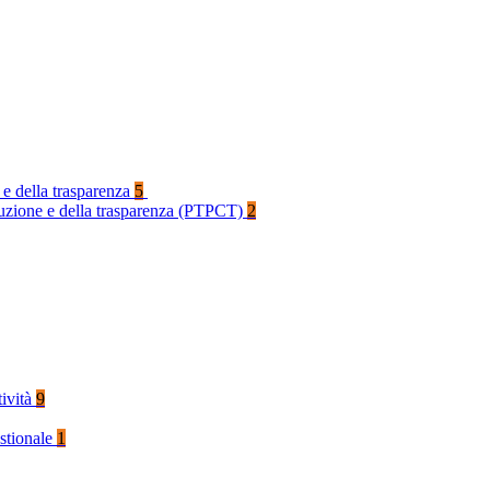
 e della trasparenza
5
rruzione e della trasparenza (PTPCT)
2
tività
9
stionale
1