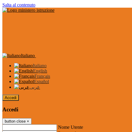
Salta al contenuto
Italiano
Italiano
English
Français
Español
عربى
Accedi
Accedi
button close
×
Nome Utente