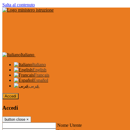
Salta al contenuto
Italiano
Italiano
English
Français
Español
عربى
Accedi
Accedi
button close
×
Nome Utente