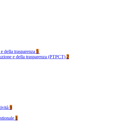
 e della trasparenza
5
rruzione e della trasparenza (PTPCT)
2
tività
9
stionale
1