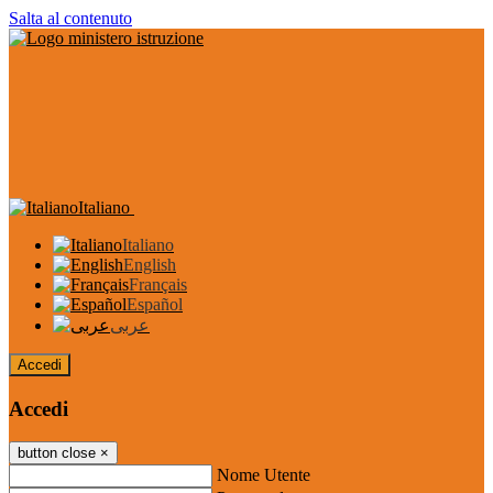
Salta al contenuto
Italiano
Italiano
English
Français
Español
عربى
Accedi
Accedi
button close
×
Nome Utente