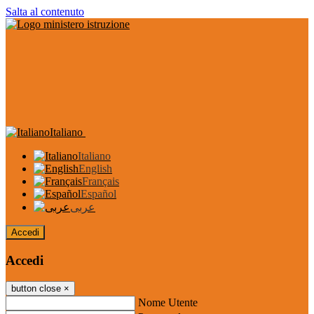
Salta al contenuto
Italiano
Italiano
English
Français
Español
عربى
Accedi
Accedi
button close
×
Nome Utente