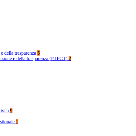
 e della trasparenza
5
rruzione e della trasparenza (PTPCT)
2
tività
9
stionale
1