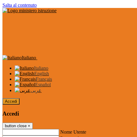
Salta al contenuto
Italiano
Italiano
English
Français
Español
عربى
Accedi
Accedi
button close
×
Nome Utente