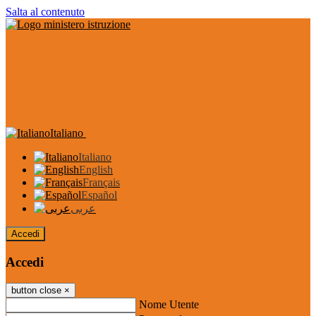
Salta al contenuto
Italiano
Italiano
English
Français
Español
عربى
Accedi
Accedi
button close
×
Nome Utente