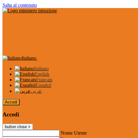
Salta al contenuto
Italiano
Italiano
English
Français
Español
عربى
Accedi
Accedi
button close
×
Nome Utente