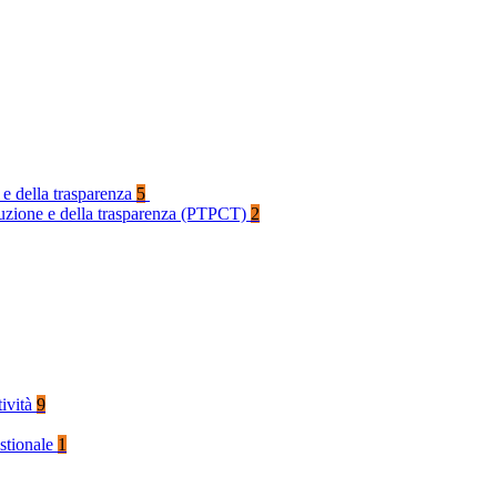
 e della trasparenza
5
rruzione e della trasparenza (PTPCT)
2
tività
9
stionale
1