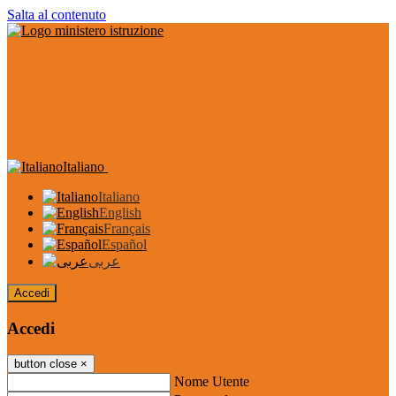
Salta al contenuto
Italiano
Italiano
English
Français
Español
عربى
Accedi
Accedi
button close
×
Nome Utente