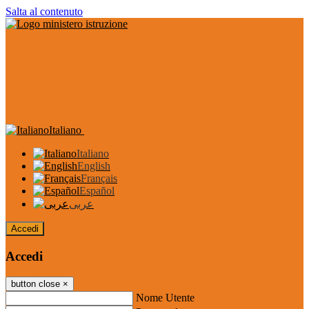
Salta al contenuto
Italiano
Italiano
English
Français
Español
عربى
Accedi
Accedi
button close
×
Nome Utente