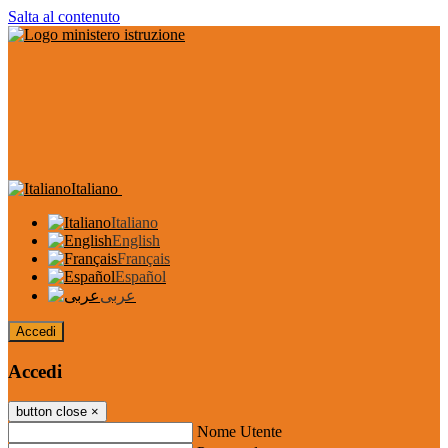
Salta al contenuto
Italiano
Italiano
English
Français
Español
عربى
Accedi
Accedi
button close
×
Nome Utente