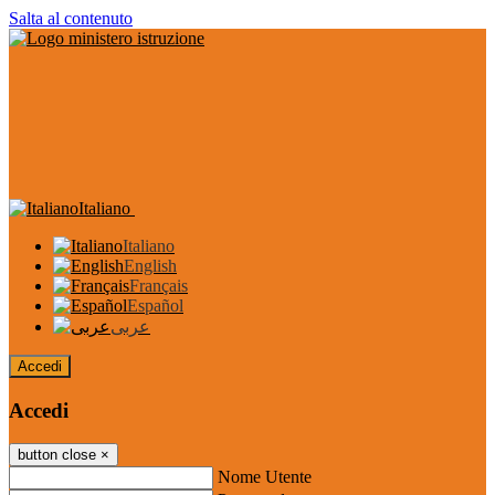
Salta al contenuto
Italiano
Italiano
English
Français
Español
عربى
Accedi
Accedi
button close
×
Nome Utente