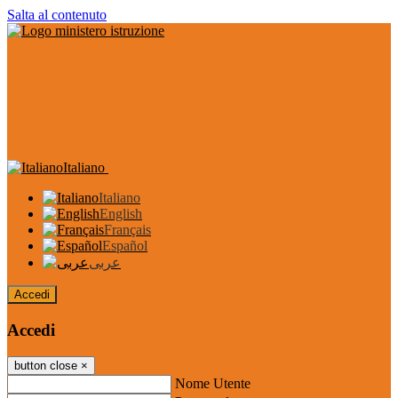
Salta al contenuto
Italiano
Italiano
English
Français
Español
عربى
Accedi
Accedi
button close
×
Nome Utente