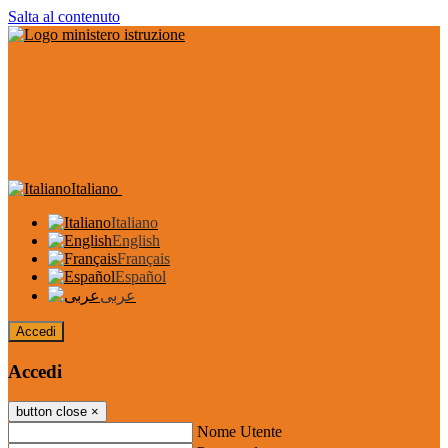
Salta al contenuto
Italiano
Italiano
English
Français
Español
عربى
Accedi
Accedi
button close
×
Nome Utente