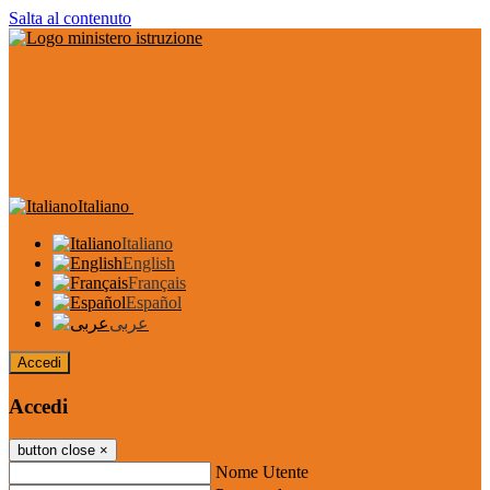
Salta al contenuto
Italiano
Italiano
English
Français
Español
عربى
Accedi
Accedi
button close
×
Nome Utente