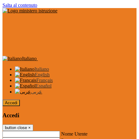
Salta al contenuto
Italiano
Italiano
English
Français
Español
عربى
Accedi
Accedi
button close
×
Nome Utente