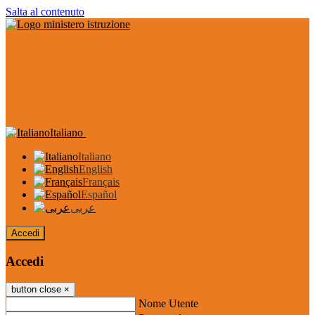
Salta al contenuto
Italiano
Italiano
English
Français
Español
عربى
Accedi
Accedi
button close
×
Nome Utente