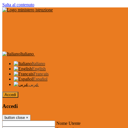
Salta al contenuto
Italiano
Italiano
English
Français
Español
عربى
Accedi
Accedi
button close
×
Nome Utente