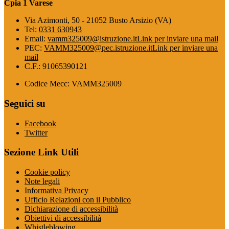
Cpia 1 Varese
Via Azimonti, 50 - 21052 Busto Arsizio (VA)
Tel:
0331 630943
Email:
vamm325009@istruzione.it
Link per inviare una mail
PEC:
VAMM325009@pec.istruzione.it
Link per inviare una
mail
C.F.: 91065390121
Codice Mecc: VAMM325009
Seguici su
Facebook
Twitter
Sezione Link Utili
Cookie policy
Note legali
Informativa Privacy
Ufficio Relazioni con il Pubblico
Dichiarazione di accessibilità
Obiettivi di accessibilità
Whistleblowing