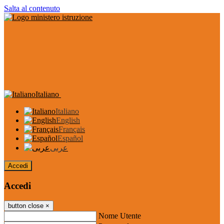
Salta al contenuto
Italiano
Italiano
English
Français
Español
عربى
Accedi
Accedi
button close
×
Nome Utente