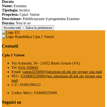
Durata
Nome:
Erasmus
Tipologia:
tecnico
Proprieta:
Cpia1 Varese
Descrizione:
Pubbliciazzare il programma Erasmus
Durata:
Non lo so
Accetta tutti
Salva le preferenze
Cpia 1 Varese
Contatti
Cpia 1 Varese
Via Azimonti, 50 - 21052 Busto Arsizio (VA)
Tel:
0331 630943
Email:
vamm325009@istruzione.it
Link per inviare una mail
PEC:
VAMM325009@pec.istruzione.it
Link per inviare una
mail
C.F.: 91065390121
Codice Mecc: VAMM325009
Seguici su