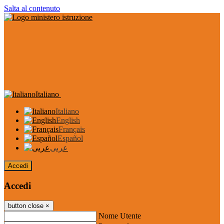
Salta al contenuto
Italiano
Italiano
English
Français
Español
عربى
Accedi
Accedi
button close
×
Nome Utente