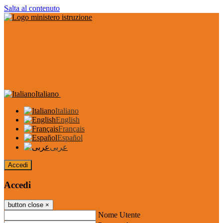
Salta al contenuto
Italiano
Italiano
English
Français
Español
عربى
Accedi
Accedi
button close
×
Nome Utente