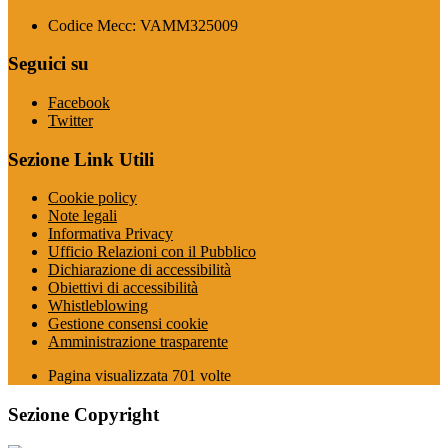
Codice Mecc: VAMM325009
Seguici su
Facebook
Twitter
Sezione Link Utili
Cookie policy
Note legali
Informativa Privacy
Ufficio Relazioni con il Pubblico
Dichiarazione di accessibilità
Obiettivi di accessibilità
Whistleblowing
Gestione consensi cookie
Amministrazione trasparente
Pagina visualizzata
701
volte
Sezione Copyright