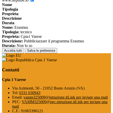
www.neptube.io
Nome
Tipologia
Proprieta
Descrizione
Durata
Nome:
Erasmus
Tipologia:
tecnico
Proprieta:
Cpia1 Varese
Descrizione:
Pubbliciazzare il programma Erasmus
Durata:
Non lo so
Accetta tutti
Salva le preferenze
Cpia 1 Varese
Contatti
Cpia 1 Varese
Via Azimonti, 50 - 21052 Busto Arsizio (VA)
Tel:
0331 630943
Email:
vamm325009@istruzione.it
Link per inviare una mail
PEC:
VAMM325009@pec.istruzione.it
Link per inviare una
mail
C.F.: 91065390121