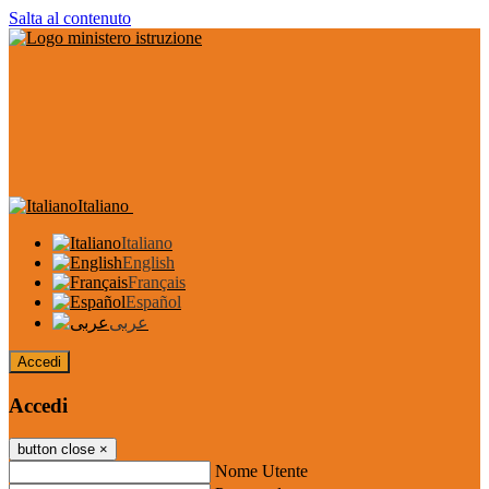
Salta al contenuto
Italiano
Italiano
English
Français
Español
عربى
Accedi
Accedi
button close
×
Nome Utente