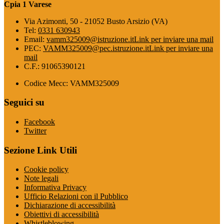
Cpia 1 Varese
Via Azimonti, 50 - 21052 Busto Arsizio (VA)
Tel:
0331 630943
Email:
vamm325009@istruzione.it
Link per inviare una mail
PEC:
VAMM325009@pec.istruzione.it
Link per inviare una
mail
C.F.: 91065390121
Codice Mecc: VAMM325009
Seguici su
Facebook
Twitter
Sezione Link Utili
Cookie policy
Note legali
Informativa Privacy
Ufficio Relazioni con il Pubblico
Dichiarazione di accessibilità
Obiettivi di accessibilità
Whistleblowing