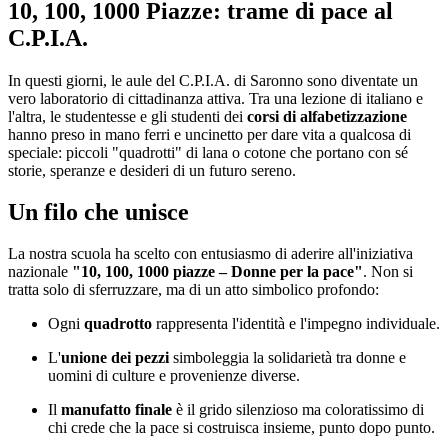
10, 100, 1000 Piazze: trame di pace al
C.P.I.A.
In questi giorni, le aule del C.P.I.A. di Saronno sono diventate un
vero laboratorio di cittadinanza attiva. Tra una lezione di italiano e
l'altra, le studentesse e gli studenti dei
corsi di alfabetizzazione
hanno preso in mano ferri e uncinetto per dare vita a qualcosa di
speciale: piccoli "quadrotti" di lana o cotone che portano con sé
storie, speranze e desideri di un futuro sereno.
Un filo che unisce
La nostra scuola ha scelto con entusiasmo di aderire all'iniziativa
nazionale
"10, 100, 1000 piazze – Donne per la pace"
. Non si
tratta solo di sferruzzare, ma di un atto simbolico profondo:
Ogni
quadrotto
rappresenta l'identità e l'impegno individuale.
L'
unione dei pezzi
simboleggia la solidarietà tra donne e
uomini di culture e provenienze diverse.
Il
manufatto finale
è il grido silenzioso ma coloratissimo di
chi crede che la pace si costruisca insieme, punto dopo punto.