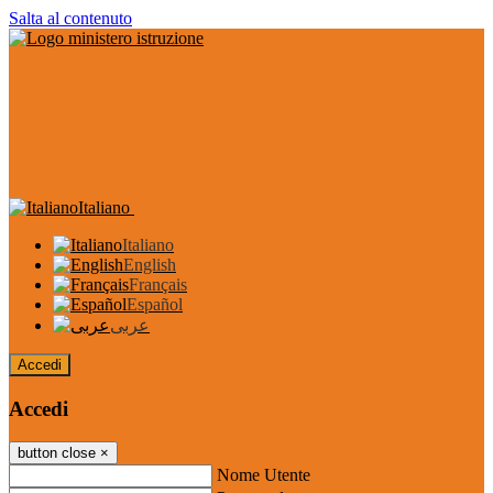
Salta al contenuto
Italiano
Italiano
English
Français
Español
عربى
Accedi
Accedi
button close
×
Nome Utente