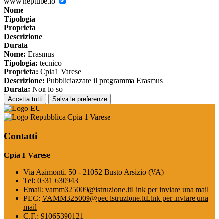
www.neptube.io
Nome
Tipologia
Proprieta
Descrizione
Durata
Nome:
Erasmus
Tipologia:
tecnico
Proprieta:
Cpia1 Varese
Descrizione:
Pubbliciazzare il programma Erasmus
Durata:
Non lo so
Accetta tutti
Salva le preferenze
Cpia 1 Varese
Contatti
Cpia 1 Varese
Via Azimonti, 50 - 21052 Busto Arsizio (VA)
Tel:
0331 630943
Email:
vamm325009@istruzione.it
Link per inviare una mail
PEC:
VAMM325009@pec.istruzione.it
Link per inviare una
mail
C.F.: 91065390121