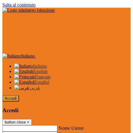
Salta al contenuto
Italiano
Italiano
English
Français
Español
عربى
Accedi
Accedi
button close
×
Nome Utente