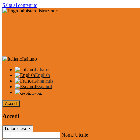
Salta al contenuto
Italiano
Italiano
English
Français
Español
عربى
Accedi
Accedi
button close
×
Nome Utente