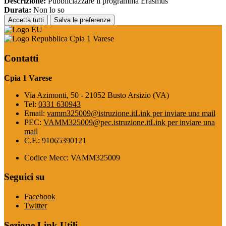
Descrizione:
Pubbliciazzare il programma Erasmus
Durata:
Non lo so
Accetta tutti
Salva le preferenze
Cpia 1 Varese
Contatti
Cpia 1 Varese
Via Azimonti, 50 - 21052 Busto Arsizio (VA)
Tel:
0331 630943
Email:
vamm325009@istruzione.it
Link per inviare una mail
PEC:
VAMM325009@pec.istruzione.it
Link per inviare una
mail
C.F.: 91065390121
Codice Mecc: VAMM325009
Seguici su
Facebook
Twitter
Sezione Link Utili