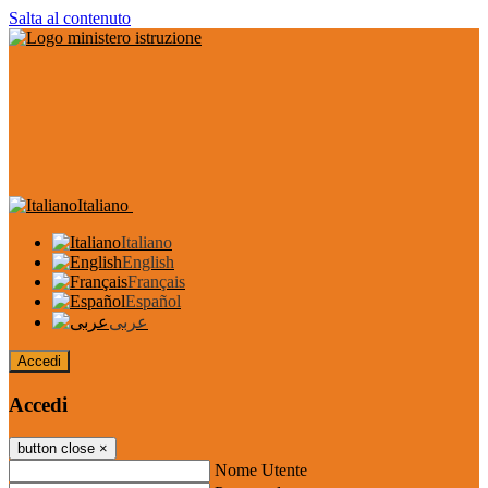
Salta al contenuto
Italiano
Italiano
English
Français
Español
عربى
Accedi
Accedi
button close
×
Nome Utente