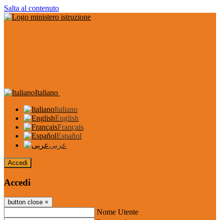
Salta al contenuto
Italiano
Italiano
English
Français
Español
عربى
Accedi
Accedi
button close
×
Nome Utente