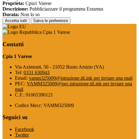
Proprieta:
Cpia1 Varese
Descrizione:
Pubbliciazzare il programma Erasmus
Durata:
Non lo so
Accetta tutti
Salva le preferenze
Cpia 1 Varese
Contatti
Cpia 1 Varese
Via Azimonti, 50 - 21052 Busto Arsizio (VA)
Tel:
0331 630943
Email:
vamm325009@istruzione.it
Link per inviare una mail
PEC:
VAMM325009@pec.istruzione.it
Link per inviare una
mail
C.F.: 91065390121
Codice Mecc: VAMM325009
Seguici su
Facebook
Twitter