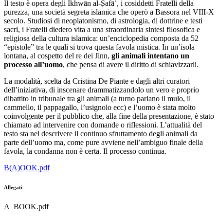
Il testo è opera degli Ikhwān al-Ṣafā
ʾ
, i cosiddetti Fratelli della
purezza, una società segreta islamica che operò a Bassora nel VIII-X
secolo. Studiosi di neoplatonismo, di astrologia, di dottrine e testi
sacri, i Fratelli diedero vita a una straordinaria sintesi filosofica e
religiosa della cultura islamica: un’enciclopedia composta da 52
“epistole” tra le quali si trova questa favola mistica. In un’isola
lontana, al cospetto del re dei Jinn,
gli animali intentano un
processo all’uomo
, che pensa di avere il diritto di schiavizzarli.
La modalità, scelta da Cristina De Piante e dagli altri curatori
dell’iniziativa, di inscenare drammatizzandolo un vero e proprio
dibattito in tribunale tra gli animali (a turno parlano il mulo, il
cammello, il pappagallo, l’usignolo ecc) e l’uomo è stata molto
coinvolgente per il pubblico che, alla fine della presentazione, è stato
chiamato ad intervenire con domande o riflessioni. L’attualità del
testo sta nel descrivere il continuo sfruttamento degli animali da
parte dell’uomo ma, come pure avviene nell’ambiguo finale della
favola, la condanna non è certa. Il processo continua.
B(A)OOK.pdf
Allegati
A_BOOK.pdf