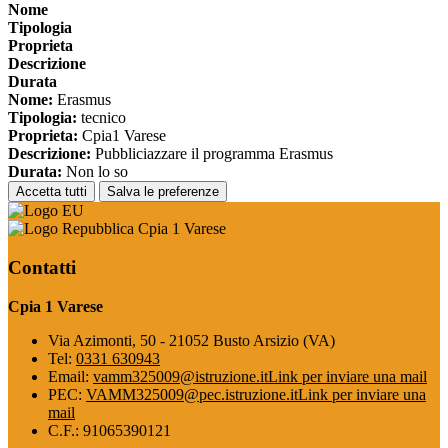
Nome
Tipologia
Proprieta
Descrizione
Durata
Nome:
Erasmus
Tipologia:
tecnico
Proprieta:
Cpia1 Varese
Descrizione:
Pubbliciazzare il programma Erasmus
Durata:
Non lo so
Accetta tutti
Salva le preferenze
Cpia 1 Varese
Contatti
Cpia 1 Varese
Via Azimonti, 50 - 21052 Busto Arsizio (VA)
Tel:
0331 630943
Email:
vamm325009@istruzione.it
Link per inviare una mail
PEC:
VAMM325009@pec.istruzione.it
Link per inviare una
mail
C.F.: 91065390121