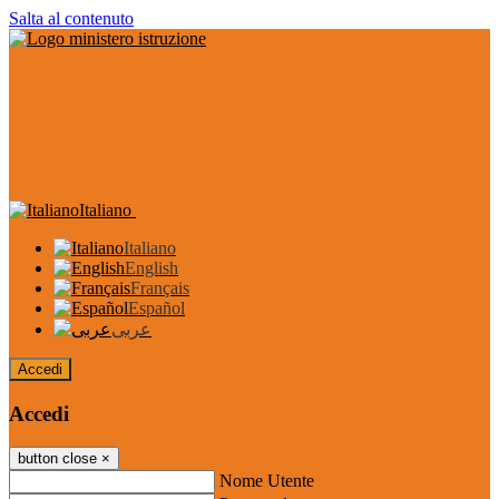
Salta al contenuto
Italiano
Italiano
English
Français
Español
عربى
Accedi
Accedi
button close
×
Nome Utente