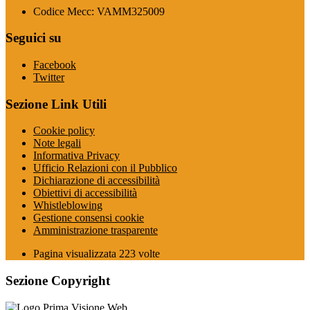
Codice Mecc: VAMM325009
Seguici su
Facebook
Twitter
Sezione Link Utili
Cookie policy
Note legali
Informativa Privacy
Ufficio Relazioni con il Pubblico
Dichiarazione di accessibilità
Obiettivi di accessibilità
Whistleblowing
Gestione consensi cookie
Amministrazione trasparente
Pagina visualizzata
223
volte
Sezione Copyright