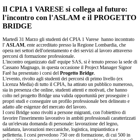
Il CPIA 1 VARESE si collega al futuro:
l'incontro con l'ASLAM e il PROGETTO
BRIDGE
Martedì 31 Marzo gli studenti del CPIA 1 Varese hanno incontrato
l'
ASLAM
, ente accreditato presso la Regione Lombardia, che
opera nei settori dell'orientamento e dei servizi al lavoro attraverso
percorsi di formazione professionale.
L'incontro organizzato dall' equipe SAS, si è tenuto presso la sede di
Cassano Magnago, in questa occasione il Project Manager Signor
Farè ha presentato i corsi del
Progetto Bridge
.
L'evento, rivolto agli studenti dei percorsi di primo livello (ex
Licenza Media) di tutto il CPIA, ha attirato un pubblico numeroso,
sia in presenza che online, studenti attenti e motivati, che hanno
colto nel progetto Bridge una valida opportunità per proseguire i
propri studi e conseguire un profilo professionale ben delineato e
adatto alle esigenze del mercato del lavoro.
I corsi Bridge sono rivolti a persone migranti, con l'obiettivo di
favorire l'inserimento lavorativo in ambiti professionali caratterizzati
da un'elevata domanda di personale: lavorazione del legno,
saldatura, lavorazioni meccaniche, logistica, impiantistica e
pelletteria. I corsi prevedono 750 ore di formazione, di cui 500 in