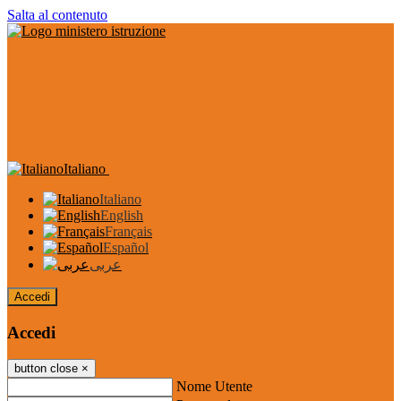
Salta al contenuto
Italiano
Italiano
English
Français
Español
عربى
Accedi
Accedi
button close
×
Nome Utente