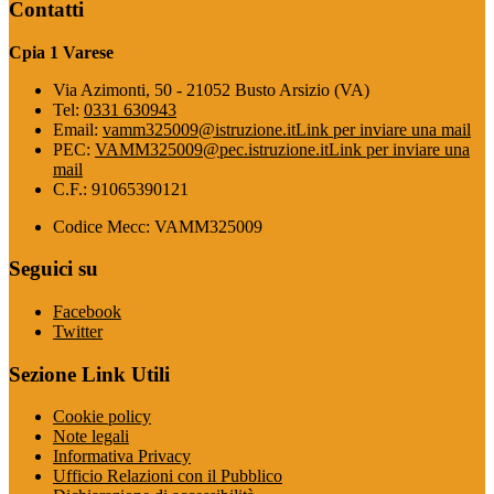
Contatti
Cpia 1 Varese
Via Azimonti, 50 - 21052 Busto Arsizio (VA)
Tel:
0331 630943
Email:
vamm325009@istruzione.it
Link per inviare una mail
PEC:
VAMM325009@pec.istruzione.it
Link per inviare una
mail
C.F.: 91065390121
Codice Mecc: VAMM325009
Seguici su
Facebook
Twitter
Sezione Link Utili
Cookie policy
Note legali
Informativa Privacy
Ufficio Relazioni con il Pubblico