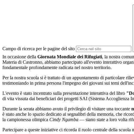
Campo di ricerca per le pagine del sito
In occasione della
Giornata Mondiale dei Rifugiati
, la nostra comun
Materia di Castronno, abbiamo partecipato all'evento interattivo orga
fondamentale profondamente radicata nel nostro territorio.
Per la nostra scuola si è trattato di un appuntamento di particolare rili
testimoniando in prima persona l'impegno dei giovani sui temi dell'incl
L'evento è stato incentrato sulla presentazione interattiva del libro
"Do
di vita vissuta dai beneficiari dei progetti SAI (Sistema Accoglienza In
Durante la serata abbiamo avuto il privilegio di visitare una toccante
m
è stato anche lo spazio dedicato ai segnalibri della memoria, che ricor
la campionessa olimpica
Cindy Ngamba
— siano state a loro volta rif
Partecipare a queste iniziative ci ricorda il ruolo centrale della scuol