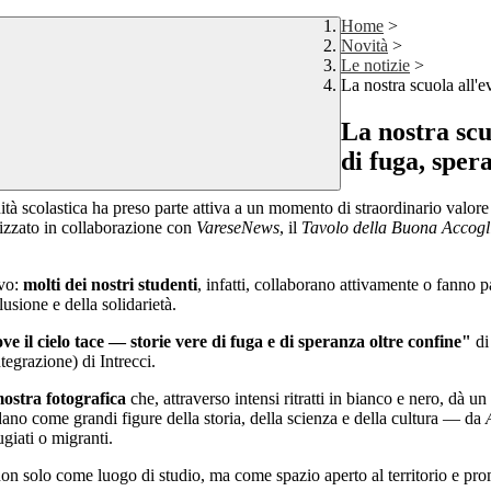
Home
>
Novità
>
Le notizie
>
La nostra scuola all'e
La nostra scu
di fuga, sper
ità scolastica ha preso parte attiva a un momento di straordinario valor
nizzato in collaborazione con
VareseNews
, il
Tavolo della Buona Accogli
evo:
molti dei nostri studenti
, infatti, collaborano attivamente o fanno pa
usione e della solidarietà.
ve il cielo tace — storie vere di fuga e di speranza oltre confine"
di
tegrazione) di Intrecci.
ostra fotografica
che, attraverso intensi ritratti in bianco e nero, dà u
dano come grandi figure della storia, della scienza e della cultura — da
ugiati o migranti.
a non solo come luogo di studio, ma come spazio aperto al territorio e pro