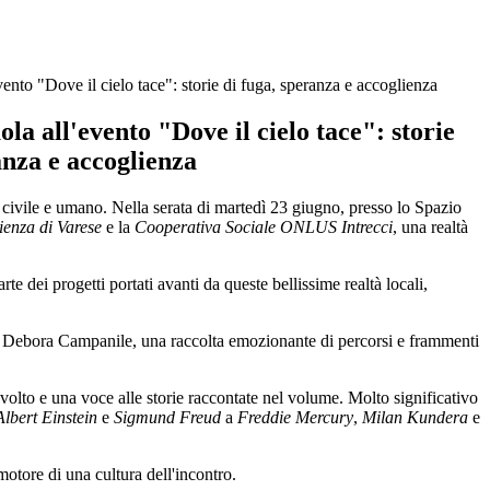
vento "Dove il cielo tace": storie di fuga, speranza e accoglienza
ola all'evento "Dove il cielo tace": storie
anza e accoglienza
e civile e umano. Nella serata di martedì 23 giugno, presso lo Spazio
enza di Varese
e la
Cooperativa Sociale ONLUS Intrecci
, una realtà
rte dei progetti portati avanti da queste bellissime realtà locali,
 Debora Campanile, una raccolta emozionante di percorsi e frammenti
n volto e una voce alle storie raccontate nel volume. Molto significativo
Albert Einstein
e
Sigmund Freud
a
Freddie Mercury
,
Milan Kundera
e
motore di una cultura dell'incontro.