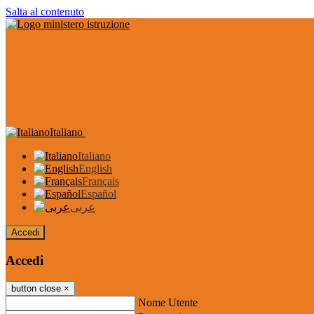
Salta al contenuto
Italiano
Italiano
English
Français
Español
عربى
Accedi
Accedi
button close
×
Nome Utente