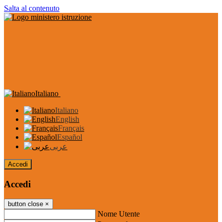
Salta al contenuto
Italiano
Italiano
English
Français
Español
عربى
Accedi
Accedi
button close
×
Nome Utente