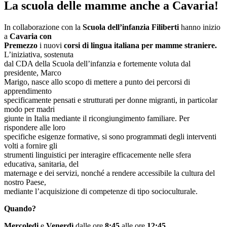
La scuola delle mamme anche a Cavaria!
In collaborazione con la
Scuola dell’infanzia Filiberti
hanno inizio
a
Cavaria con
Premezzo
i nuovi
corsi di lingua italiana per mamme straniere.
L’iniziativa, sostenuta
dal CDA della Scuola dell’infanzia e fortemente voluta dal
presidente, Marco
Marigo, nasce allo scopo di mettere a punto dei percorsi di
apprendimento
specificamente pensati e strutturati per donne migranti, in particolar
modo per madri
giunte in Italia mediante il ricongiungimento familiare. Per
rispondere alle loro
specifiche esigenze formative, si sono programmati degli interventi
volti a fornire gli
strumenti linguistici per interagire efficacemente nelle sfera
educativa, sanitaria, del
maternage e dei servizi, nonché a rendere accessibile la cultura del
nostro Paese,
mediante l’acquisizione di competenze di tipo socioculturale.
Quando?
Mercoledi
e
Venerdì
dalle ore
8:45
alle ore
12:45